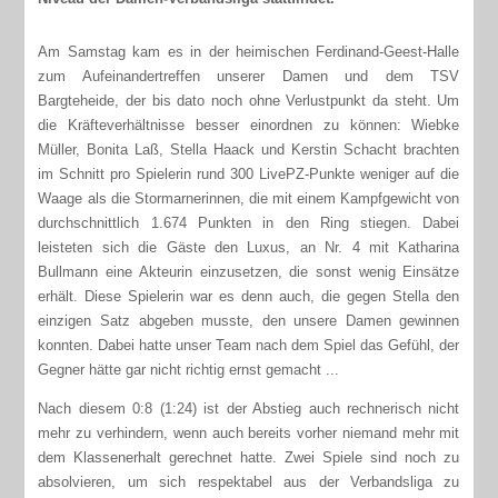
Am Samstag kam es in der heimischen Ferdinand-Geest-Halle
zum Aufeinandertreffen unserer Damen und dem TSV
Bargteheide, der bis dato noch ohne Verlustpunkt da steht. Um
die Kräfteverhältnisse besser einordnen zu können: Wiebke
Müller, Bonita Laß, Stella Haack und Kerstin Schacht brachten
im Schnitt pro Spielerin rund 300 LivePZ-Punkte weniger auf die
Waage als die Stormarnerinnen, die mit einem Kampfgewicht von
durchschnittlich 1.674 Punkten in den Ring stiegen. Dabei
leisteten sich die Gäste den Luxus, an Nr. 4 mit Katharina
Bullmann eine Akteurin einzusetzen, die sonst wenig Einsätze
erhält. Diese Spielerin war es denn auch, die gegen Stella den
einzigen Satz abgeben musste, den unsere Damen gewinnen
konnten. Dabei hatte unser Team nach dem Spiel das Gefühl, der
Gegner hätte gar nicht richtig ernst gemacht ...
Nach diesem 0:8 (1:24) ist der Abstieg auch rechnerisch nicht
mehr zu verhindern, wenn auch bereits vorher niemand mehr mit
dem Klassenerhalt gerechnet hatte. Zwei Spiele sind noch zu
absolvieren, um sich respektabel aus der Verbandsliga zu