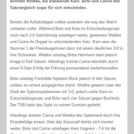
konnten Wiebke, die kränkelnde Karo, Birte und Carina den
Satzvergleich sogar für sich entscheiden.
Bereits die Auftaktdoppel sollten andeuten wie eng das Match
verlaufen sollte. Während Birte und Karo im Entscheidungssatz
noch nach 2-0 Satzführung unterlegen waren, gewannen Wiebke
und Carina ihr Doppel im entscheidenden Satz. Karo wies die
Nummer 1 der Flensburgerinnen dann mit einem deutlichen 3-0 in
ihre Schranken. Wiebke unterlag Britta Herrmann dann jedoch
knapp in fünf Sätzen. Allerdings konnte Carina ebenfalls durch
einen 5-Satz-Erfolg die Führung postwendend wiederherstellen.
Birte unterlag Penholder-Spielerin Bock jedoch in drei Sätzen,
sodass es erneut ausgeglichen stand. Wiebke gewann zwar das
Duell der Spitzenspielerinnen mit 3-0, jedoch verlor Karo im
Entscheidungssatz und Birte nach vier Sätzen gegen Buchholz.
Der TSB hatte das Spiel zu seinen Gunsten gedreht.
Allerdings drehten Carina und Wiebke den Spielstand durch ihre
Einzelerfolge erneut. Aber das Karussell drehte sich munter
weiter. Birte und Carina unterlagen ihren Gegnern - 7-6 für die