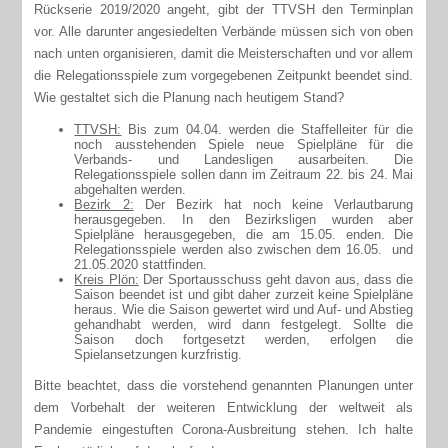
Rückserie 2019/2020 angeht, gibt der TTVSH den Terminplan
vor. Alle darunter angesiedelten Verbände müssen sich von oben
nach unten organisieren, damit die Meisterschaften und vor allem
die Relegationsspiele zum vorgegebenen Zeitpunkt beendet sind.
Wie gestaltet sich die Planung nach heutigem Stand?
TTVSH:
Bis zum 04.04. werden die Staffelleiter für die
noch ausstehenden Spiele neue Spielpläne für die
Verbands- und Landesligen ausarbeiten. Die
Relegationsspiele sollen dann im Zeitraum 22. bis 24. Mai
abgehalten werden.
Bezirk 2:
Der Bezirk hat noch keine Verlautbarung
herausgegeben. In den Bezirksligen wurden aber
Spielpläne herausgegeben, die am 15.05. enden. Die
Relegationsspiele werden also zwischen dem 16.05. und
21.05.2020 stattfinden.
Kreis Plön:
Der Sportausschuss geht davon aus, dass die
Saison beendet ist und gibt daher zurzeit keine Spielpläne
heraus. Wie die Saison gewertet wird und Auf- und Abstieg
gehandhabt werden, wird dann festgelegt. Sollte die
Saison doch fortgesetzt werden, erfolgen die
Spielansetzungen kurzfristig.
Bitte beachtet, dass die vorstehend genannten Planungen unter
dem Vorbehalt der weiteren Entwicklung der weltweit als
Pandemie eingestuften Corona-Ausbreitung stehen. Ich halte