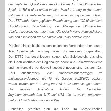
die geplanten Qualifikationsmöglichkeiten für die Olympischen
Spiele in Tokio nicht halten lassen. Man ist in engem Austausch
mit den Kontinentalverbänden, um eine Lösung herbeizuführen.
Die ITTF steht hinter jeglicher Entscheidung des IOC hinsichtlich
Durchführung, Verschiebung oder Absage der Olympischen
Spiele. Augenblicklich sieht das IOC jedoch keine Notwendigkeit,
von den Planungen für die Spiele von Tokio abzuweichen.
Darüber hinaus bleibt es den nationalen Verbänden überlassen,
ihren Spielbetrieb nach regionalen Erfordernissen zu gestalten.
Der DTTB hat beschlossen, seinen
Liga-
Spielbetrieb, das sind
die Ligen oberhalb der Regionalliga
sowie alle Pokalwettbewerbe
und Turniere, die bundesweit ausgeschrieben sind,
bis zum 17.
April auszusetzen.
Alle Bundesveranstaltungen im
Individualspielbetrieb, die für die Saison 2019/2020 geplant
waren, wurden per MItteilung vom 18. März ersatzlos gestrichen.
Die einzige Ausnahme bilden die Deutschen
Jugendmeisterschaften U15 und U18, die zu einem spätzeren
Zeitpunkt nachgeholt werden sollen.
Einheitlich gestaltet sich die Lage im Norddeutschen