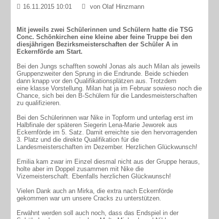
16.11.2015 10:01
von Olaf Hinzmann
Mit jeweils zwei Schülerinnen und Schülern hatte die TSG
Conc. Schönkirchen eine kleine aber feine Truppe bei den
diesjährigen Bezirksmeisterschaften der Schüler A in
Eckernförde am Start.
Bei den Jungs schafften sowohl Jonas als auch Milan als jeweils
Gruppenzweiter den Sprung in die Endrunde. Beide schieden
dann knapp vor den Qualifikationsplätzen aus. Trotzdem
eine klasse Vorstellung. Milan hat ja im Februar sowieso noch die
Chance, sich bei den B-Schülern für die Landesmeisterschaften
zu qualifizieren.
Bei den Schülerinnen war Nike in Topform und unterlag erst im
Halbfinale der späteren Siegerin Lena-Marie Jeworek aus
Eckernförde im 5. Satz. Damit erreichte sie den hervorragenden
3. Platz und die direkte Qualifikation für die
Landesmeisterschaften im Dezember. Herzlichen Glückwunsch!
Emilia kam zwar im Einzel diesmal nicht aus der Gruppe heraus,
holte aber im Doppel zusammen mit Nike die
Vizemeisterschaft. Ebenfalls herzlichen Glückwunsch!
Vielen Dank auch an Mirka, die extra nach Eckernförde
gekommen war um unsere Cracks zu unterstützen.
Erwähnt werden soll auch noch, dass das Endspiel in der