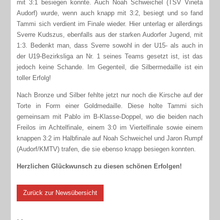
mit 3:1 besiegen konnte. Auch Noah Schweichel (TSV Vineta
Audorf) wurde, wenn auch knapp mit 3:2, besiegt und so fand
Tammi sich verdient im Finale wieder. Hier unterlag er allerdings
Sverre Kudszus, ebenfalls aus der starken Audorfer Jugend, mit
1:3. Bedenkt man, dass Sverre sowohl in der U15- als auch in
der U19-Bezirksliga an Nr. 1 seines Teams gesetzt ist, ist das
jedoch keine Schande. Im Gegenteil, die Silbermedaille ist ein
toller Erfolg!
Nach Bronze und Silber fehlte jetzt nur noch die Kirsche auf der
Torte in Form einer Goldmedaille. Diese holte Tammi sich
gemeinsam mit Pablo im B-Klasse-Doppel, wo die beiden nach
Freilos im Achtelfinale, einem 3:0 im Viertelfinale sowie einem
knappen 3:2 im Halbfinale auf Noah Schweichel und Jaron Rumpf
(Audorf/KMTV) trafen, die sie ebenso knapp besiegen konnten.
Herzlichen Glückwunsch zu diesen schönen Erfolgen!
Zurück zur Newsübersicht