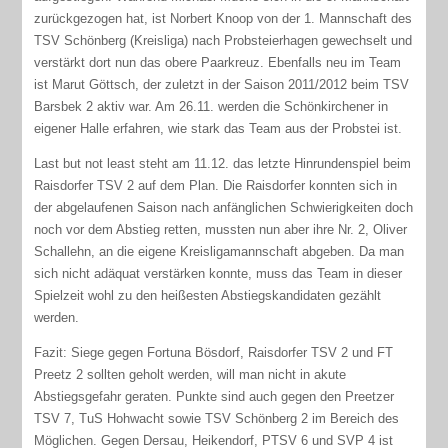
zurückgezogen hat, ist Norbert Knoop von der 1. Mannschaft des
TSV Schönberg (Kreisliga) nach Probsteierhagen gewechselt und
verstärkt dort nun das obere Paarkreuz. Ebenfalls neu im Team
ist Marut Göttsch, der zuletzt in der Saison 2011/2012 beim TSV
Barsbek 2 aktiv war. Am 26.11. werden die Schönkirchener in
eigener Halle erfahren, wie stark das Team aus der Probstei ist.
Last but not least steht am 11.12. das letzte Hinrundenspiel beim
Raisdorfer TSV 2 auf dem Plan. Die Raisdorfer konnten sich in
der abgelaufenen Saison nach anfänglichen Schwierigkeiten doch
noch vor dem Abstieg retten, mussten nun aber ihre Nr. 2, Oliver
Schallehn, an die eigene Kreisligamannschaft abgeben. Da man
sich nicht adäquat verstärken konnte, muss das Team in dieser
Spielzeit wohl zu den heißesten Abstiegskandidaten gezählt
werden.
Fazit: Siege gegen Fortuna Bösdorf, Raisdorfer TSV 2 und FT
Preetz 2 sollten geholt werden, will man nicht in akute
Abstiegsgefahr geraten. Punkte sind auch gegen den Preetzer
TSV 7, TuS Hohwacht sowie TSV Schönberg 2 im Bereich des
Möglichen. Gegen Dersau, Heikendorf, PTSV 6 und SVP 4 ist