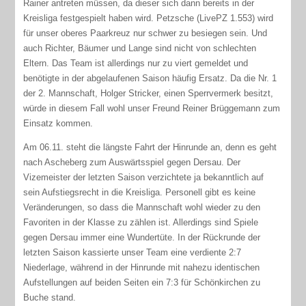
Rainer antreten müssen, da dieser sich dann bereits in der
Kreisliga festgespielt haben wird. Petzsche (LivePZ 1.553) wird
für unser oberes Paarkreuz nur schwer zu besiegen sein. Und
auch Richter, Bäumer und Lange sind nicht von schlechten
Eltern. Das Team ist allerdings nur zu viert gemeldet und
benötigte in der abgelaufenen Saison häufig Ersatz. Da die Nr. 1
der 2. Mannschaft, Holger Stricker, einen Sperrvermerk besitzt,
würde in diesem Fall wohl unser Freund Reiner Brüggemann zum
Einsatz kommen.
Am 06.11. steht die längste Fahrt der Hinrunde an, denn es geht
nach Ascheberg zum Auswärtsspiel gegen Dersau. Der
Vizemeister der letzten Saison verzichtete ja bekanntlich auf
sein Aufstiegsrecht in die Kreisliga. Personell gibt es keine
Veränderungen, so dass die Mannschaft wohl wieder zu den
Favoriten in der Klasse zu zählen ist. Allerdings sind Spiele
gegen Dersau immer eine Wundertüte. In der Rückrunde der
letzten Saison kassierte unser Team eine verdiente 2:7
Niederlage, während in der Hinrunde mit nahezu identischen
Aufstellungen auf beiden Seiten ein 7:3 für Schönkirchen zu
Buche stand.