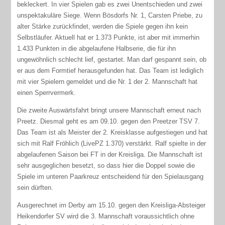
bekleckert. In vier Spielen gab es zwei Unentschieden und zwei
unspektakuläre Siege. Wenn Bösdorfs Nr. 1, Carsten Priebe, zu
alter Stärke zurückfindet, werden die Spiele gegen ihn kein
Selbstläufer. Aktuell hat er 1.373 Punkte, ist aber mit immerhin
1.433 Punkten in die abgelaufene Halbserie, die für ihn
ungewöhnlich schlecht lief, gestartet. Man darf gespannt sein, ob
er aus dem Formtief herausgefunden hat. Das Team ist lediglich
mit vier Spielern gemeldet und die Nr. 1 der 2. Mannschaft hat
einen Sperrvermerk.
Die zweite Auswärtsfahrt bringt unsere Mannschaft erneut nach
Preetz. Diesmal geht es am 09.10. gegen den Preetzer TSV 7.
Das Team ist als Meister der 2. Kreisklasse aufgestiegen und hat
sich mit Ralf Fröhlich (LivePZ 1.370) verstärkt. Ralf spielte in der
abgelaufenen Saison bei FT in der Kreisliga. Die Mannschaft ist
sehr ausgeglichen besetzt, so dass hier die Doppel sowie die
Spiele im unteren Paarkreuz entscheidend für den Spielausgang
sein dürften.
Ausgerechnet im Derby am 15.10. gegen den Kreisliga-Absteiger
Heikendorfer SV wird die 3. Mannschaft voraussichtlich ohne