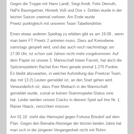
Gegen die Truppe mit Harro Landt, Siegi Arndt, Felix Demuth,
HaPe Baumgartner, Hinnerk Voß und Ove v. Dohlen wurde in der
letzten Saison zweimal verloren. Am Ende wurde
Preetz punktgleich mit unserem Team Tabellendritter.
Einen etwas anderen Spieltag zu erleben gibt es am 19.09., wenn
man beim FT Preetz 2 antreten muss. Dass auf Kreisebene
samstags gespielt wird, und das auch noch nachmittags um
17.00 Uhr, ist schon seit Jahren nicht mehr vorgekommen. Auf
dem Papier ist unsere 3. Mannschaft klarer Favorit, hat doch die
Spitzenspielerin Rachel Ann Horn gerade einmal 1.275 Punkte.
Es bleibt abzuwarten, in welcher Aufstellung das Preetzer Team,
das mit 13 (!) Leuten gemeldet ist, an den Start gehen wird.
Verwunderlich ist, dass Peer Miebach in der Mannschaft
gemeldet wurde, zumal er keinen Stammspieler-Status inne
hat. Leider werden unsere Cracks in diesem Spiel auf ihre Nr. 1,
Rainer Haack, verzichten müssen.
Am 01.10. steht das Heimspiel gegen Fortuna Bösdorf auf dem
Plan. Gegen den Beinahe-Absteiger der letzten beiden Jahre hat
man sich in der jüngeren Vergangenheit nicht mit Ruhm