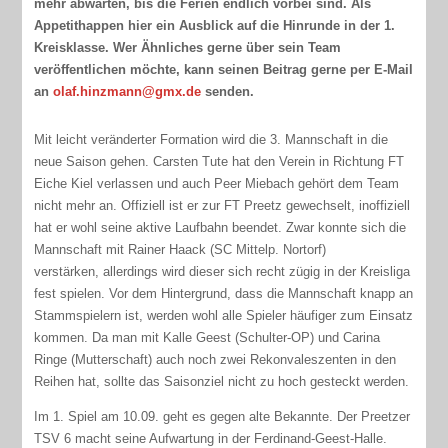
mehr abwarten, bis die Ferien endlich vorbei sind. Als
Appetithappen hier ein Ausblick auf die Hinrunde in der 1.
Kreisklasse. Wer Ähnliches gerne über sein Team
veröffentlichen möchte, kann seinen Beitrag gerne per E-Mail
an
olaf.hinzmann@gmx.de
senden.
Mit leicht veränderter Formation wird die 3. Mannschaft in die
neue Saison gehen. Carsten Tute hat den Verein in Richtung FT
Eiche Kiel verlassen und auch Peer Miebach gehört dem Team
nicht mehr an. Offiziell ist er zur FT Preetz gewechselt, inoffiziell
hat er wohl seine aktive Laufbahn beendet. Zwar konnte sich die
Mannschaft mit Rainer Haack (SC Mittelp. Nortorf)
verstärken, allerdings wird dieser sich recht zügig in der Kreisliga
fest spielen. Vor dem Hintergrund, dass die Mannschaft knapp an
Stammspielern ist, werden wohl alle Spieler häufiger zum Einsatz
kommen. Da man mit Kalle Geest (Schulter-OP) und Carina
Ringe (Mutterschaft) auch noch zwei Rekonvaleszenten in den
Reihen hat, sollte das Saisonziel nicht zu hoch gesteckt werden.
Im 1. Spiel am 10.09. geht es gegen alte Bekannte. Der Preetzer
TSV 6 macht seine Aufwartung in der Ferdinand-Geest-Halle.