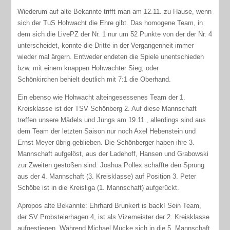
Wiederum auf alte Bekannte trifft man am 12.11. zu Hause, wenn
sich der TuS Hohwacht die Ehre gibt. Das homogene Team, in
dem sich die LivePZ der Nr. 1 nur um 52 Punkte von der der Nr. 4
unterscheidet, konnte die Dritte in der Vergangenheit immer
wieder mal ärgern. Entweder endeten die Spiele unentschieden
bzw. mit einem knappen Hohwachter Sieg, oder
Schönkirchen behielt deutlich mit 7:1 die Oberhand.
Ein ebenso wie Hohwacht alteingesessenes Team der 1.
Kreisklasse ist der TSV Schönberg 2. Auf diese Mannschaft
treffen unsere Mädels und Jungs am 19.11., allerdings sind aus
dem Team der letzten Saison nur noch Axel Hebenstein und
Ernst Meyer übrig geblieben. Die Schönberger haben ihre 3.
Mannschaft aufgelöst, aus der Ladehoff, Hansen und Grabowski
zur Zweiten gestoßen sind. Joshua Pollex schaffte den Sprung
aus der 4. Mannschaft (3. Kreisklasse) auf Position 3. Peter
Schöbe ist in die Kreisliga (1. Mannschaft) aufgerückt.
Apropos alte Bekannte: Ehrhard Brunkert is back! Sein Team,
der SV Probsteierhagen 4, ist als Vizemeister der 2. Kreisklasse
aufgestiegen. Während Michael Mücke sich in die 5. Mannschaft